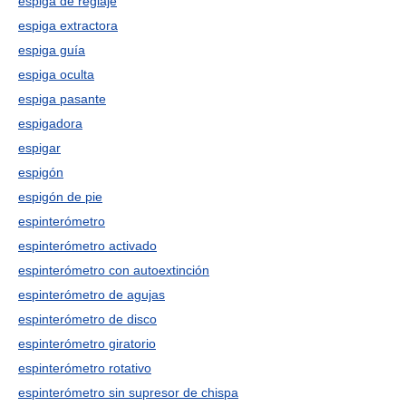
espiga de reglaje
espiga extractora
espiga guía
espiga oculta
espiga pasante
espigadora
espigar
espigón
espigón de pie
espinterómetro
espinterómetro activado
espinterómetro con autoextinción
espinterómetro de agujas
espinterómetro de disco
espinterómetro giratorio
espinterómetro rotativo
espinterómetro sin supresor de chispa