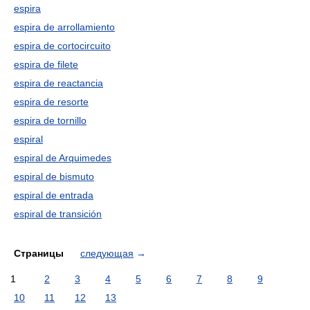
espira
espira de arrollamiento
espira de cortocircuito
espira de filete
espira de reactancia
espira de resorte
espira de tornillo
espiral
espiral de Arquimedes
espiral de bismuto
espiral de entrada
espiral de transición
Страницы
следующая
→
1
2
3
4
5
6
7
8
9
10
11
12
13